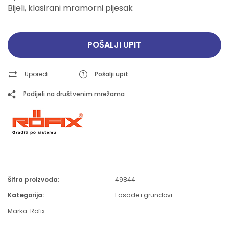
Bijeli, klasirani mramorni pijesak
POŠALJI UPIT
Uporedi
Pošalji upit
Podijeli na društvenim mrežama
Šifra proizvoda:
49844
Kategorija:
Fasade i grundovi
Marka:
Rofix