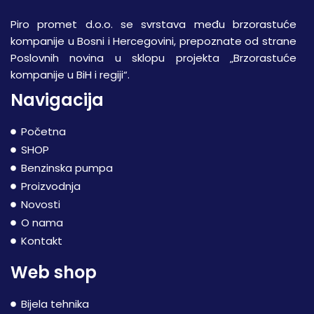
Piro promet d.o.o. se svrstava među brzorastuće
kompanije u Bosni i Hercegovini, prepoznate od strane
Poslovnih novina u sklopu projekta „Brzorastuće
kompanije u BiH i regiji“.
Navigacija
Početna
SHOP
Benzinska pumpa
Proizvodnja
Novosti
O nama
Kontakt
Web shop
Bijela tehnika