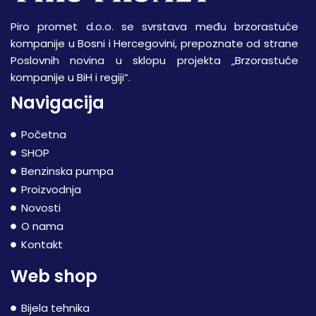
Piro promet d.o.o. se svrstava među brzorastuće
kompanije u Bosni i Hercegovini, prepoznate od strane
Poslovnih novina u sklopu projekta „Brzorastuće
kompanije u BiH i regiji“.
Navigacija
Početna
SHOP
Benzinska pumpa
Proizvodnja
Novosti
O nama
Kontakt
Web shop
Bijela tehnika