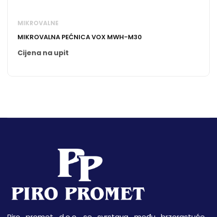
MIKROVALNE
MIKROVALNA PEĆNICA VOX MWH-M30
Cijena na upit
Piro promet d.o.o. se svrstava među brzorastuće