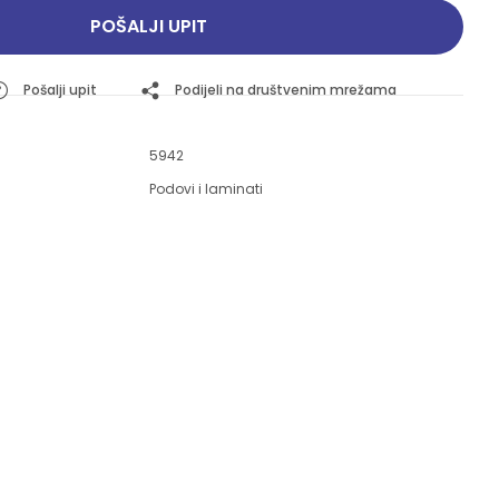
Pogledajte ponudu
Pogledajte ponudu
POŠALJI UPIT
Pošalji upit
Podijeli na društvenim mrežama
5942
Podovi i laminati