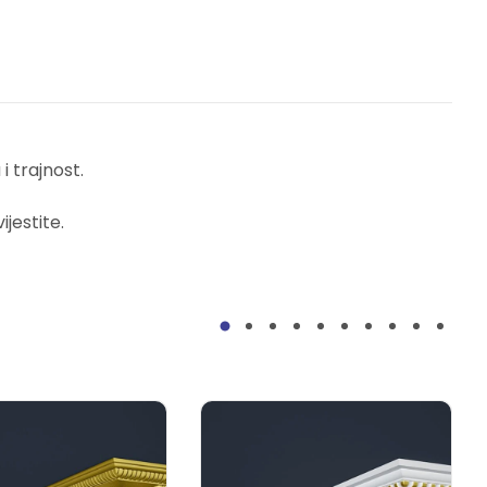
 trajnost.
jestite.