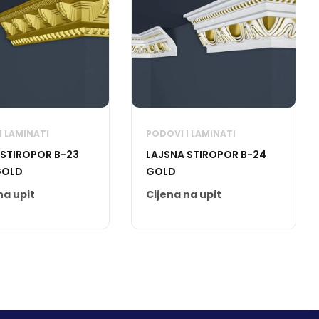
I LAMINATI
PODOVI I LAMINATI
 STIROPOR B-23
LAJSNA STIROPOR B-24
GOLD
GOLD
na upit
Cijena na upit