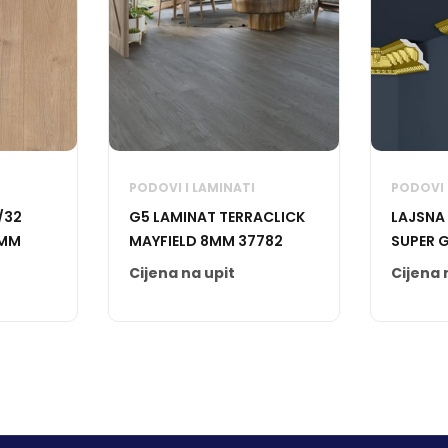
PODOVI I LAMINATI
PODOVI 
/32
G5 LAMINAT TERRACLICK
LAJSNA
2MM
MAYFIELD 8MM 37782
SUPER 
Cijena na upit
Cijena 