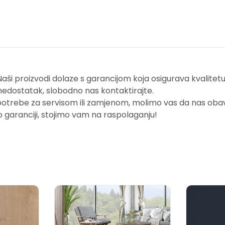
i proizvodi dolaze s garancijom koja osigurava kvalitetu i
nedostatak, slobodno nas kontaktirajte.
potrebe za servisom ili zamjenom, molimo vas da nas obavi
o garanciji, stojimo vam na raspolaganju!