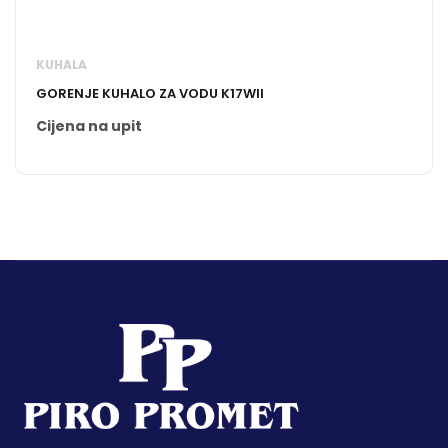
KUHALA
GORENJE KUHALO ZA VODU K17WII
Cijena na upit