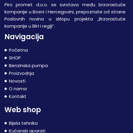
Piro promet d.o.o. se svrstava među brzorastuće
kompanije u Bosni i Hercegovini, prepoznate od strane
Poslovnih novina u sklopu projekta „Brzorastuće
kompanije u BiH i regiji“.
Navigacija
Početna
SHOP
Benzinska pumpa
Proizvodnja
Novosti
O nama
Kontakt
Web shop
Bijela tehnika
Kućanski aparati