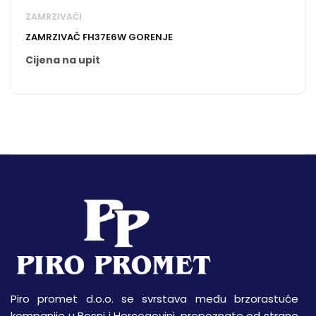
ZAMRZIVAČI
ZAMRZIVAČ FH37E6W GORENJE
Cijena na upit
Piro promet d.o.o. se svrstava među brzorastuće
kompanije u Bosni i Hercegovini, prepoznate od strane