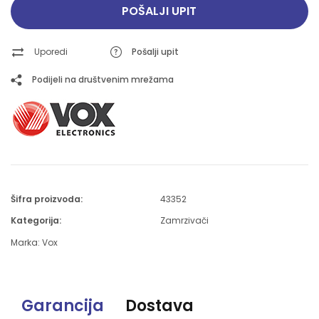
POŠALJI UPIT
Uporedi
Pošalji upit
Podijeli na društvenim mrežama
Šifra proizvoda:
43352
Kategorija:
Zamrzivači
Marka:
Vox
Garancija
Dostava