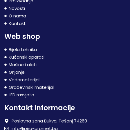
Proizvodnja
Novosti
O nama
Kontakt
Web shop
Bijela tehnika
Kućanski aparati
Mašine i alati
Grijanje
Vodomaterijal
Građevinski materijal
LED rasvjeta
Kontakt informacije
Poslovna zona Bukva, Tešanj 74260
info@piro-promet.ba