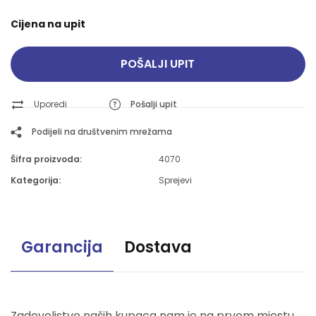
Cijena na upit
POŠALJI UPIT
Uporedi
Pošalji upit
Podijeli na društvenim mrežama
Šifra proizvoda:
4070
Kategorija:
Sprejevi
Garancija
Dostava
Zadovoljstvo naših kupaca nam je na prvom mjestu.