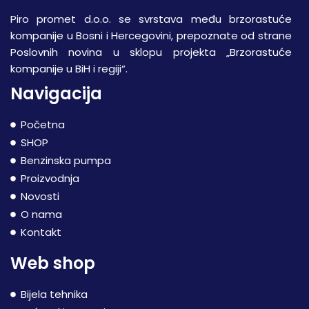
Piro promet d.o.o. se svrstava među brzorastuće
kompanije u Bosni i Hercegovini, prepoznate od strane
Poslovnih novina u sklopu projekta „Brzorastuće
kompanije u BiH i regiji“.
Navigacija
Početna
SHOP
Benzinska pumpa
Proizvodnja
Novosti
O nama
Kontakt
Web shop
Bijela tehnika