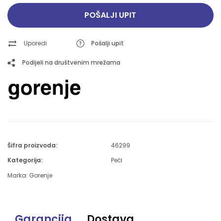
POŠALJI UPIT
Uporedi
Pošalji upit
Podijeli na društvenim mrežama
Šifra proizvoda:
46299
Kategorija:
Peći
Marka:
Gorenje
Garancija
Dostava