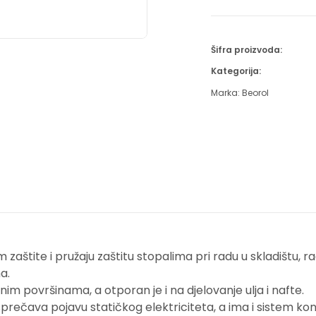
Šifra proizvoda:
Kategorija:
Marka:
Beorol
zaštite i pružaju zaštitu stopalima pri radu u skladištu, radi
a.
nim površinama, a otporan je i na djelovanje ulja i nafte.
prečava pojavu statičkog elektriciteta, a ima i sistem kont