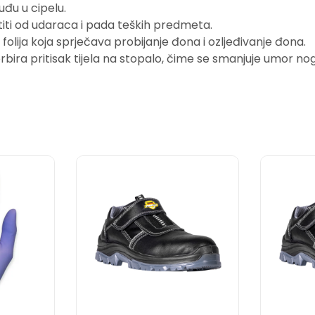
 uđu u cipelu.
štiti od udaraca i pada teških predmeta.
 folija koja sprječava probijanje đona i ozljeđivanje đona.
orbira pritisak tijela na stopalo, čime se smanjuje umor n