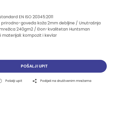
Pogledajte ponudu
Pogledajte ponudu
 standard EN ISO 20345:2011
šte prirodno-goveđa koža 2mm debljine / Unutrašnja
 mrežica 240gm2 / Đon-kvalitetan Huntsman
i materijali: kompozit i kevlar
POŠALJI UPIT
Pošalji upit
Podijeli na društvenim mrežama