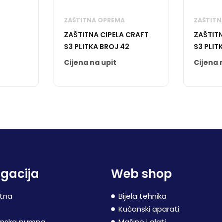
ZAŠTITNA OPREMA
ZAŠTIT
ZAŠTITNA CIPELA CRAFT
ZAŠTITN
S3 PLITKA BROJ 42
S3 PLIT
Cijena na upit
Cijena 
gacija
Web shop
tna
Bijela tehnika
P
Kućanski aparati
inska pumpa
Mašine i alati