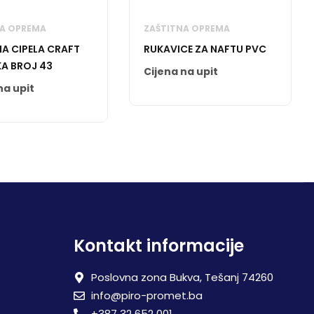
NA OPREMA
ZAŠTITNA OPREMA
A CIPELA CRAFT
RUKAVICE ZA NAFTU PVC
KA BROJ 43
Cijena na upit
na upit
Kontakt informacije
Poslovna zona Bukva, Tešanj 74260
info@piro-promet.ba
+387 32 652 001