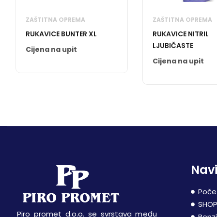
ZAŠTITNA OPREMA
ZAŠTITNA OPREMA
RUKAVICE BUNTER XL
RUKAVICE NITRIL
LJUBIČASTE
Cijena na upit
Cijena na upit
Navi
Poče
SHO
Piro promet d.o.o. se svrstava među
Benz