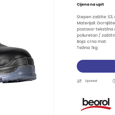
Cijena na upit
Pogledajte ponudu
Pogledajte ponudu
Pogledajte ponudu
Pogledajte ponudu
Stepen zaštite: S3,
Ručni alati
Ručni alati
Brusne trake i ploče
Brusne trake i ploče
Materijali: Gornji
postava-tekstilna
Pogledajte ponudu
Pogledajte ponudu
Pogledajte ponudu
Pogledajte ponudu
poliuretan / zaštitn
Boja: crna mat.
Težina: 1kg
Uporedi