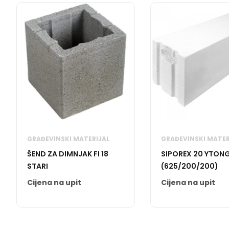
GRAĐEVINSKI MATERIJAL
GRAĐEVINSKI MATER
ŠEND ZA DIMNJAK FI 18
SIPOREX 20 YTONG
STARI
(625/200/200)
Cijena na upit
Cijena na upit