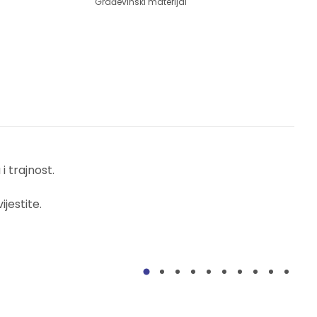
Građevinski materijal
 trajnost.
jestite.