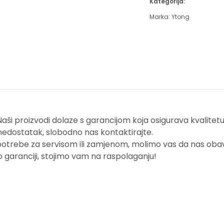
Kategorija:
Marka:
Ytong
i proizvodi dolaze s garancijom koja osigurava kvalitetu i
nedostatak, slobodno nas kontaktirajte.
potrebe za servisom ili zamjenom, molimo vas da nas obavi
o garanciji, stojimo vam na raspolaganju!