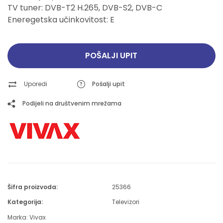
TV tuner: DVB-T2 H.265, DVB-S2, DVB-C
Eneregetska učinkovitost: E
POŠALJI UPIT
Uporedi
Pošalji upit
Podijeli na društvenim mrežama
Šifra proizvoda:
25366
Kategorija:
Televizori
Marka:
Vivax