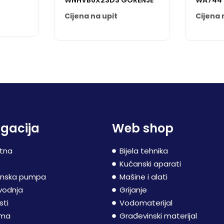
WNHVB6X2SDS GORENJE
WA744
Cijena na upit
Cijena 
gacija
Web shop
tna
Bijela tehnika
P
Kućanski aparati
inska pumpa
Mašine i alati
vodnja
Grijanje
sti
Vodomaterijal
ama
Građevinski materijal