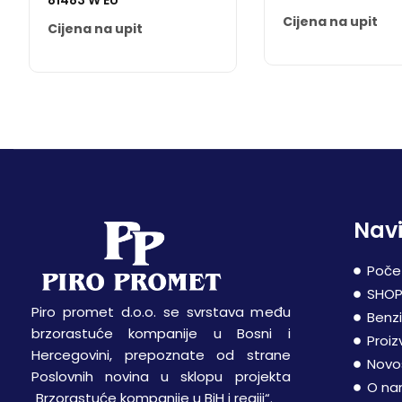
81483 W EU
Cijena na upit
Cijena na upit
Navi
Poče
SHO
Piro promet d.o.o. se svrstava među
Benz
brzorastuće kompanije u Bosni i
Proiz
Hercegovini, prepoznate od strane
Novo
Poslovnih novina u sklopu projekta
O n
„Brzorastuće kompanije u BiH i regiji“.