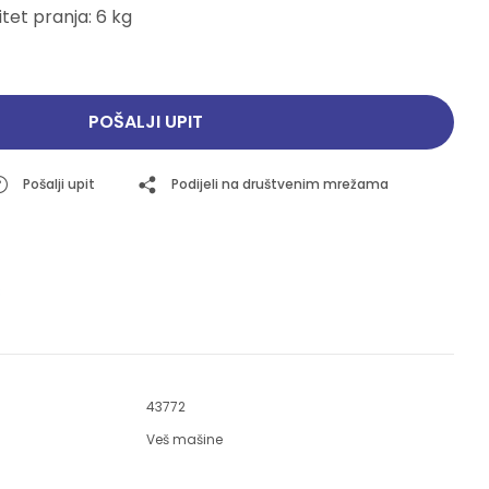
et pranja: 6 kg
Pogledajte ponudu
Pogledajte ponudu
POŠALJI UPIT
Pošalji upit
Podijeli na društvenim mrežama
43772
Veš mašine