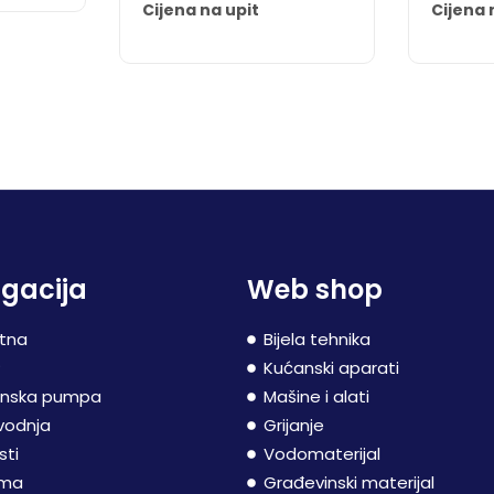
Cijena na upit
Cijena 
gacija
Web shop
tna
Bijela tehnika
P
Kućanski aparati
inska pumpa
Mašine i alati
vodnja
Grijanje
sti
Vodomaterijal
ama
Građevinski materijal