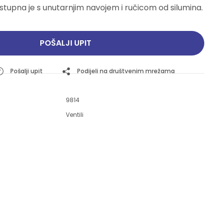
stupna je s unutarnjim navojem i ručicom od silumina.
Pogledajte ponudu
Pogledajte ponudu
POŠALJI UPIT
Pošalji upit
Podijeli na društvenim mrežama
9814
Ventili