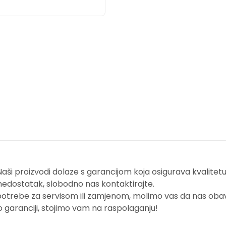
i proizvodi dolaze s garancijom koja osigurava kvalitetu i
nedostatak, slobodno nas kontaktirajte.
potrebe za servisom ili zamjenom, molimo vas da nas obavi
o garanciji, stojimo vam na raspolaganju!