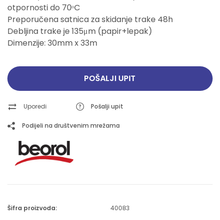
otpornosti do 70ᵒC
Preporučena satnica za skidanje trake 48h
Debljina trake je 135μm (papir+lepak)
Dimenzije: 30mm x 33m
POŠALJI UPIT
Uporedi
Pošalji upit
Podijeli na društvenim mrežama
Šifra proizvoda:
40083