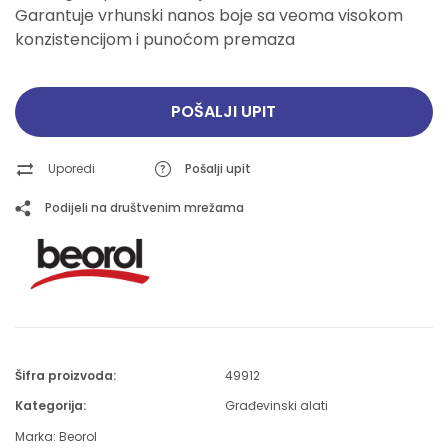
Garantuje vrhunski nanos boje sa veoma visokom
konzistencijom i punoćom premaza
POŠALJI UPIT
Uporedi
Pošalji upit
Podijeli na društvenim mrežama
Šifra proizvoda:
49912
Kategorija:
Građevinski alati
Marka:
Beorol