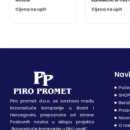
400DB
KERAMIČKI ŠPORE
Cijena na upit
Cijena na upit
Navi
Poče
SHO
Piro promet d.o.o. se svrstava među
Benz
brzorastuće kompanije u Bosni i
Proiz
Hercegovini, prepoznate od strane
Novo
Poslovnih novina u sklopu projekta
O n
„Brzorastuće kompanije u BiH i regiji“.