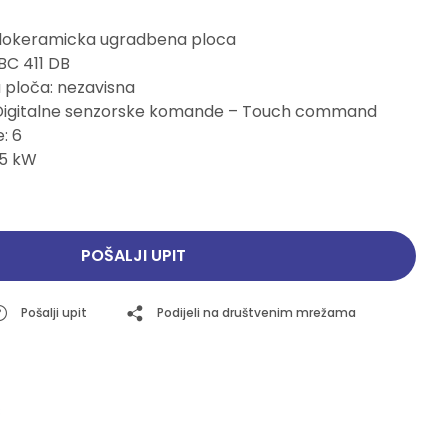
Pogledajte ponudu
Pogledajte ponudu
aklokeramicka ugradbena ploca
BC 411 DB
 ploča: nezavisna
: Digitalne senzorske komande – Touch command
e: 6
.5 kW
POŠALJI UPIT
Pošalji upit
Podijeli na društvenim mrežama