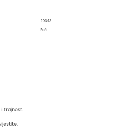
20343
Peći
 trajnost.
jestite.