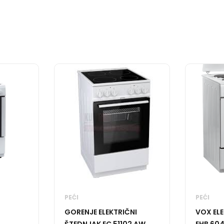
PEĆI
PEĆI
GORENJE ELEKTRIČNI
VOX ELE