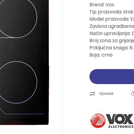
Brend: Vox
Pogledajte ponudu
Pogledajte ponudu
Pogledajte ponudu
Pogledajte ponudu
Tip proizvoda: st
Model proizvoda: E
Ručni alati
Ručni alati
Brusne trake i ploče
Brusne trake i ploče
Zavisna ugradbena
Način upravljanja
Pogledajte ponudu
Pogledajte ponudu
Pogledajte ponudu
Pogledajte ponudu
Broj zona za grijanj
Priključna snaga: 6
Boja: crna
Uporedi