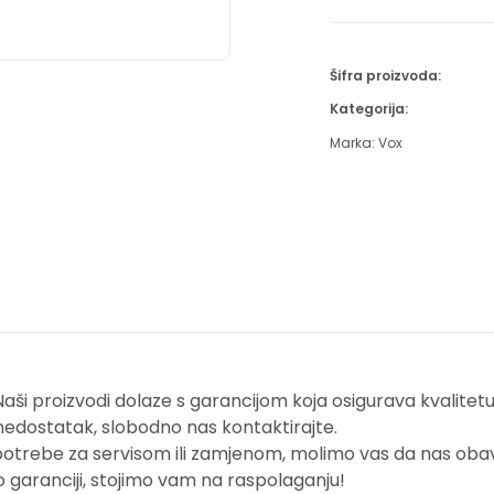
Šifra proizvoda:
Kategorija:
Marka:
Vox
i proizvodi dolaze s garancijom koja osigurava kvalitetu i
nedostatak, slobodno nas kontaktirajte.
potrebe za servisom ili zamjenom, molimo vas da nas obavi
o garanciji, stojimo vam na raspolaganju!