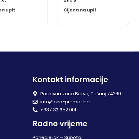
 XL
2110 B
na upit
Cijena na upit
Kontakt informacije
Poslovna zona Bukva, Tešanj 74260
info@piro-promet.ba
+387 32 652 001
Radno vrijeme
Ponedjeljak – Subota: