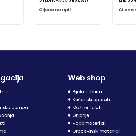
T
ŠTEDNJAK EC 51102 AW
EHB 604
Cijena na upit
Cijena 
gacija
Web shop
tna
Bijela tehnika
P
Kućanski aparati
inska pumpa
Mašine i alati
vodnja
Grijanje
sti
Vodomaterijal
ama
Građevinski materijal