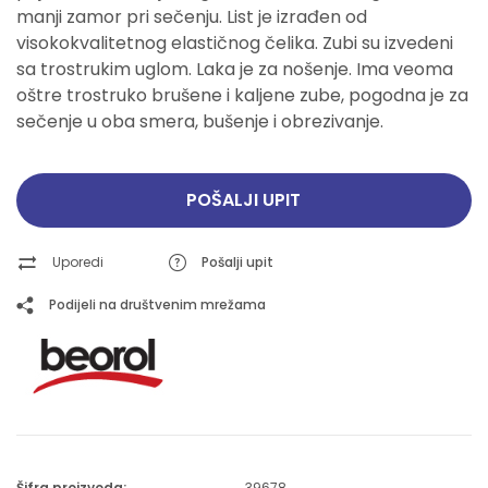
manji zamor pri sečenju. List je izrađen od
visokokvalitetnog elastičnog čelika. Zubi su izvedeni
sa trostrukim uglom. Laka je za nošenje. Ima veoma
oštre trostruko brušene i kaljene zube, pogodna je za
sečenje u oba smera, bušenje i obrezivanje.
POŠALJI UPIT
Uporedi
Pošalji upit
Podijeli na društvenim mrežama
Šifra proizvoda:
39678