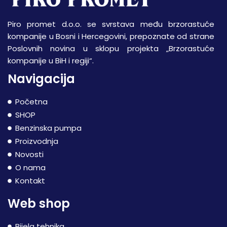
Piro promet d.o.o. se svrstava među brzorastuće
kompanije u Bosni i Hercegovini, prepoznate od strane
Poslovnih novina u sklopu projekta „Brzorastuće
kompanije u BiH i regiji“.
Navigacija
Početna
SHOP
Benzinska pumpa
Proizvodnja
Novosti
O nama
Kontakt
Web shop
Bijela tehnika