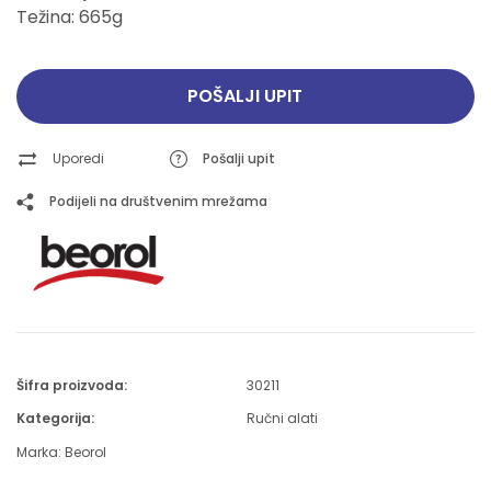
Težina: 665g
POŠALJI UPIT
Uporedi
Pošalji upit
Podijeli na društvenim mrežama
Šifra proizvoda:
30211
Kategorija:
Ručni alati
Marka:
Beorol