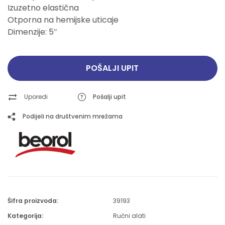
Izuzetno elastična
Otporna na hemijske uticaje
Dimenzije: 5″
POŠALJI UPIT
Uporedi
Pošalji upit
Podijeli na društvenim mrežama
Šifra proizvoda:
39193
Kategorija:
Ručni alati