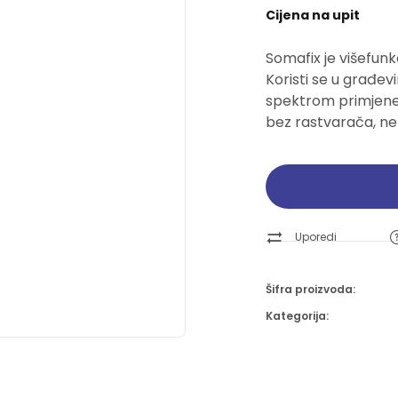
Cijena na upit
Pogledajte ponudu
Pogledajte ponudu
Pogledajte ponudu
Pogledajte ponudu
Somafix je višefunkc
Ručni alati
Ručni alati
Brusne trake i ploče
Brusne trake i ploče
Koristi se u građevi
spektrom primjene
Pogledajte ponudu
Pogledajte ponudu
Pogledajte ponudu
Pogledajte ponudu
bez rastvarača, ne ž
Uporedi
Šifra proizvoda:
Kategorija: