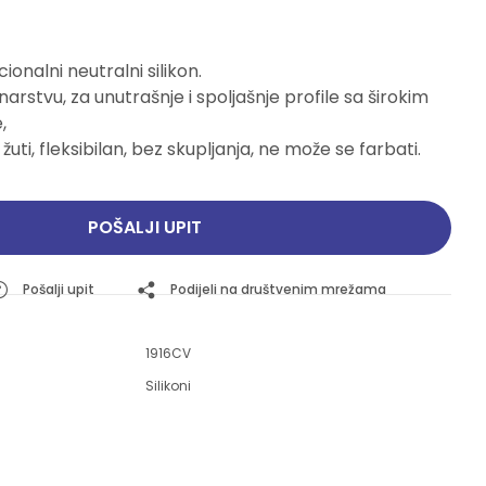
Pogledajte ponudu
Pogledajte ponudu
ionalni neutralni silikon.
narstvu, za unutrašnje i spoljašnje profile sa širokim
,
uti, fleksibilan, bez skupljanja, ne može se farbati.
POŠALJI UPIT
Pošalji upit
Podijeli na društvenim mrežama
1916CV
Silikoni