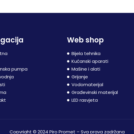
gacija
Web shop
tna
Bijela tehnika
P
Kućanski aparati
inska pumpa
Mašine i alati
vodnja
Grijanje
sti
Vodomaterijal
ama
Građevinski materijal
akt
LED rasvjeta
Copyright © 2024 Piro Promet – Sva prava zadržana