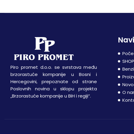
Navi
Poče
SHO
Piro promet d.o.o. se svrstava među
Benz
brzorastuće kompanije u Bosni i
Proiz
Hercegovini, prepoznate od strane
Novo
Poslovnih novina u sklopu projekta
O n
„Brzorastuće kompanije u BiH i regiji“.
Kont