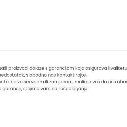
i proizvodi dolaze s garancijom koja osigurava kvalitetu i
nedostatak, slobodno nas kontaktirajte.
potrebe za servisom ili zamjenom, molimo vas da nas obavi
o garanciji, stojimo vam na raspolaganju!