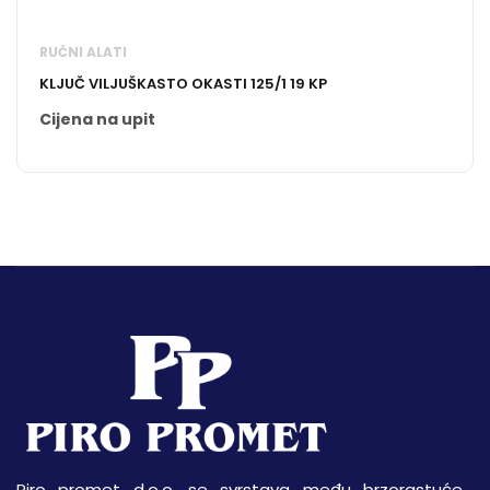
RUČNI ALATI
KLJUČ VILJUŠKASTO OKASTI 125/1 19 KP
Cijena na upit
Piro promet d.o.o. se svrstava među brzorastuće