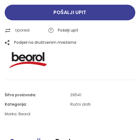
POŠALJI UPIT
Uporedi
Pošalji upit
Podijeli na društvenim mrežama
Šifra proizvoda:
39541
Kategorija:
Ručni alati
Marka:
Beorol