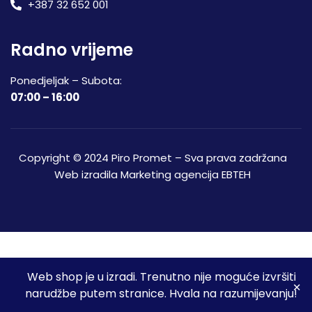
+387 32 652 001
Radno vrijeme
Ponedjeljak – Subota:
07:00 – 16:00
Copyright © 2024 Piro Promet – Sva prava zadržana
Web izradila
Marketing agencija EBTEH
Web shop je u izradi. Trenutno nije moguće izvršiti
3
narudžbe putem stranice. Hvala na razumijevanju!
Početna
Shop
Spremljeni proizvodi
Moj račun