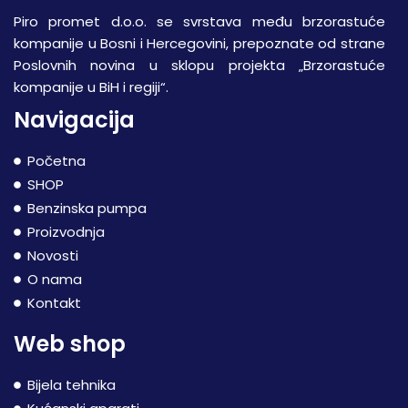
Piro promet d.o.o. se svrstava među brzorastuće
kompanije u Bosni i Hercegovini, prepoznate od strane
Poslovnih novina u sklopu projekta „Brzorastuće
kompanije u BiH i regiji“.
Navigacija
Početna
SHOP
Benzinska pumpa
Proizvodnja
Novosti
O nama
Kontakt
Web shop
Bijela tehnika