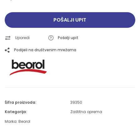
POŠALJI UPIT
Uporedi
Pošalji upit
Podijeli na društvenim mrežama
Šifra proizvoda:
39350
Kategorija:
Zaštitna oprema
Marka:
Beorol