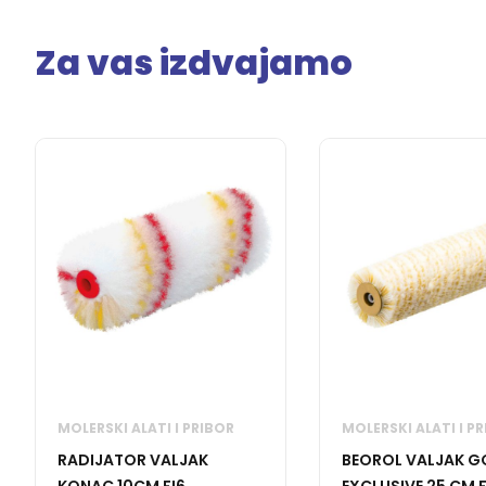
Za vas izdvajamo
MOLERSKI ALATI I PRIBOR
MOLERSKI ALATI I P
RADIJATOR VALJAK
BEOROL VALJAK G