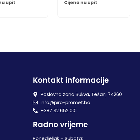
na upit
Cijena na upit
Kontakt informacije
Poslovna zona Bukva, Tešanj 74260
info@piro-promet.ba
+387 32 652 001
Radno vrijeme
Ponedjeljak – Subota: