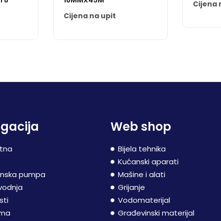
I 8
18MMX45M
Cijena 
Cijena na upit
gacija
Web shop
tna
Bijela tehnika
P
Kućanski aparati
inska pumpa
Mašine i alati
vodnja
Grijanje
sti
Vodomaterijal
ama
Građevinski materijal