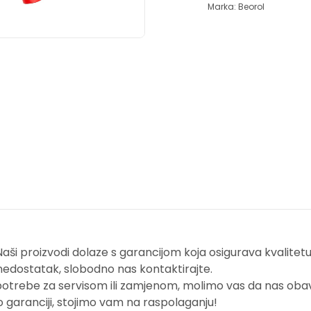
Marka:
Beorol
i proizvodi dolaze s garancijom koja osigurava kvalitetu i
nedostatak, slobodno nas kontaktirajte.
potrebe za servisom ili zamjenom, molimo vas da nas obavi
o garanciji, stojimo vam na raspolaganju!