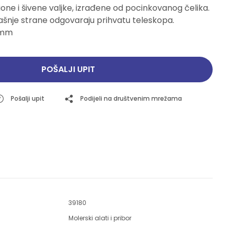
one i šivene valjke, izrađene od pocinkovanog čelika.
Pogledajte ponudu
Pogledajte ponudu
ašnje strane odgovaraju prihvatu teleskopa.
8mm
POŠALJI UPIT
Pošalji upit
Podijeli na društvenim mrežama
39180
Molerski alati i pribor