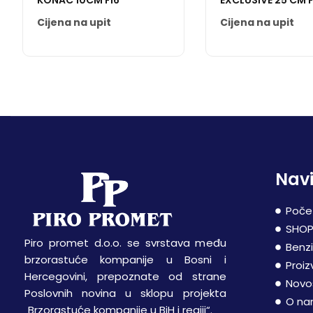
KONAC 10CM FI6
EXCLUSIVE 25 CM F
Cijena na upit
Cijena na upit
Navi
Poče
SHO
Piro promet d.o.o. se svrstava među
Benz
brzorastuće kompanije u Bosni i
Proiz
Hercegovini, prepoznate od strane
Novo
Poslovnih novina u sklopu projekta
O n
„Brzorastuće kompanije u BiH i regiji“.