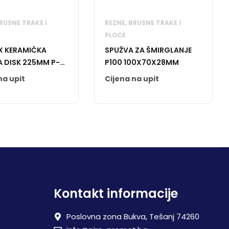
RUSNE TRAKE I
REZNE, BRUSNE TRAKE I
PLOČE
X KERAMIČKA
SPUŽVA ZA ŠMIRGLANJE
A DISK 225MM P-
P100 100X70X28MM
na upit
Cijena na upit
Kontakt informacije
Poslovna zona Bukva, Tešanj 74260