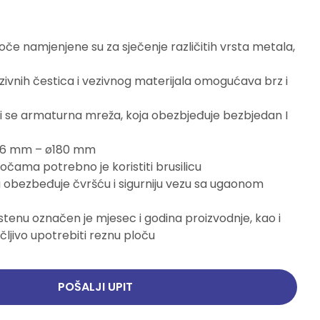
Pogledajte ponudu
Pogledajte ponudu
če namjenjene su za sječenje različitih vrsta metala,
zivnih čestica i vezivnog materijala omogućava brz i
i se armaturna mreža, koja obezbjeđuje bezbjedan I
 1,6 mm – ø180 mm
očama potrebno je koristiti brusilicu
 obezbeđuje čvršću i sigurniju vezu sa ugaonom
tenu označen je mjesec i godina proizvodnje, kao i
ljivo upotrebiti reznu ploču
POŠALJI UPIT