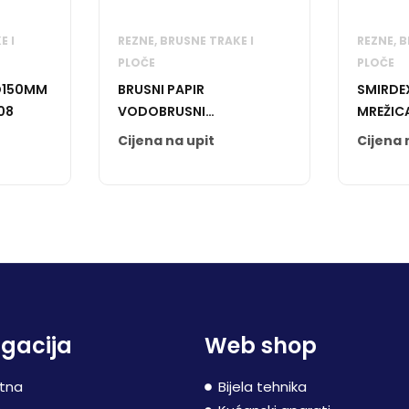
E I
REZNE, BRUSNE TRAKE I
REZNE, B
PLOČE
PLOČE
 D150MM
BRUSNI PAPIR
SMIRDE
08
VODOBRUSNI
MREŽIC
ALUMINIJUM-OKSID P800
220
Cijena na upit
Cijena 
gacija
Web shop
tna
Bijela tehnika