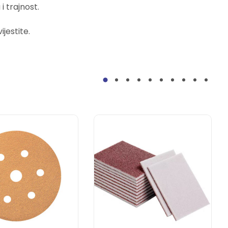
 trajnost.
jestite.