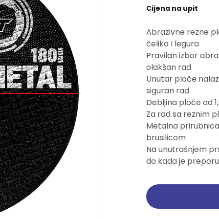
Cijena na upit
Pogledajte ponudu
Pogledajte ponudu
Pogledajte ponudu
Pogledajte ponudu
Abrazivne rezne plo
Ručni alati
Ručni alati
Brusne trake i ploče
Brusne trake i ploče
čelika I legura
Pravilan izbor abra
Pogledajte ponudu
Pogledajte ponudu
Pogledajte ponudu
Pogledajte ponudu
olakšan rad
Unutar ploče nalaz
siguran rad
Debljina ploče od
Za rad sa reznim pl
Metalna prirubnica
brusilicom
Na unutrašnjem prs
do kada je preporuč