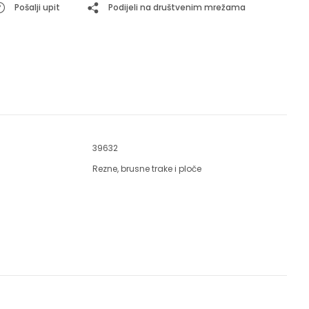
Pošalji upit
Podijeli na društvenim mrežama
39632
Rezne, brusne trake i ploče