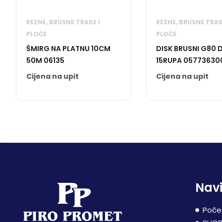
REZNE, BRUSNE TRAKE I
REZNE, BRUSNE TRAK
PLOČE
PLOČE
ŠMIRG NA PLATNU 10CM
DISK BRUSNI G80
50M 06135
15RUPA 05773630
Cijena na upit
Cijena na upit
Navi
Poče