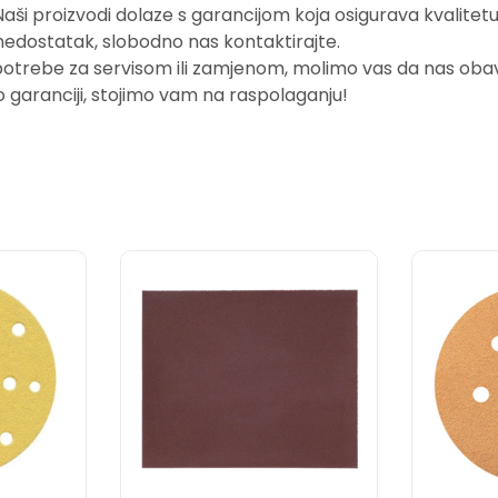
i proizvodi dolaze s garancijom koja osigurava kvalitetu i
nedostatak, slobodno nas kontaktirajte.
potrebe za servisom ili zamjenom, molimo vas da nas obavi
o garanciji, stojimo vam na raspolaganju!