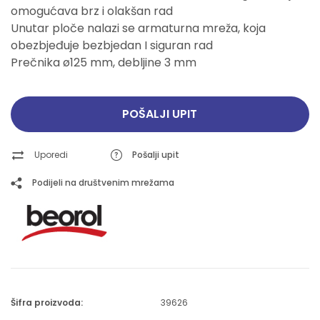
omogućava brz i olakšan rad
Unutar ploče nalazi se armaturna mreža, koja
obezbjeđuje bezbjedan I siguran rad
Prečnika ø125 mm, debljine 3 mm
POŠALJI UPIT
Uporedi
Pošalji upit
Podijeli na društvenim mrežama
Šifra proizvoda:
39626