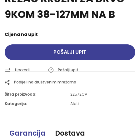
9KOM 38-127MM NA B
Cijena na upit
POŠALJI UPIT
Uporedi
Pošalji upit
Podijeli na društvenim mrežama
Šifra proizvoda:
22572CV
Kategorija:
Alati
Garancija
Dostava