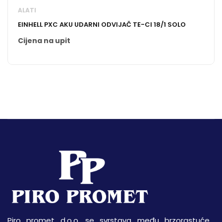
ALATI
EINHELL PXC AKU UDARNI ODVIJAČ TE-CI 18/1 SOLO
Cijena na upit
Piro promet d.o.o. se svrstava među brzorastuće