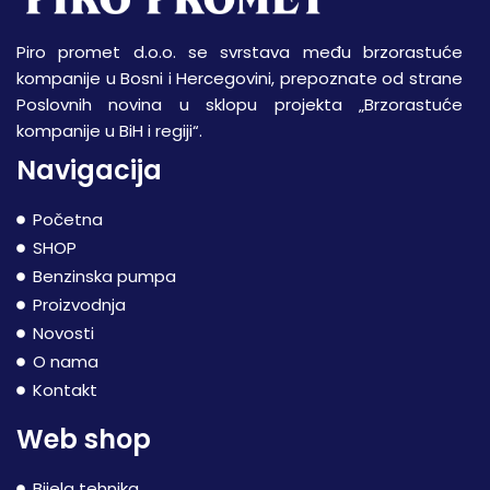
Piro promet d.o.o. se svrstava među brzorastuće
kompanije u Bosni i Hercegovini, prepoznate od strane
Poslovnih novina u sklopu projekta „Brzorastuće
kompanije u BiH i regiji“.
Navigacija
Početna
SHOP
Benzinska pumpa
Proizvodnja
Novosti
O nama
Kontakt
Web shop
Bijela tehnika