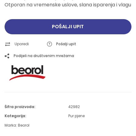
Otporan na vremenske uslove, slana isparenja i vlagu
POŠALJI UPIT
Uporedi
Pošalji upit
Podijeli na društvenim mrežama
Šifra proizvoda:
42982
Kategorija:
Pur pjene
Marka:
Beorol