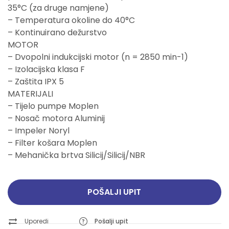
35°C (za druge namjene)
– Temperatura okoline do 40°C
– Kontinuirano dežurstvo
MOTOR
– Dvopolni indukcijski motor (n = 2850 min-1)
– Izolacijska klasa F
– Zaštita IPX 5
MATERIJALI
– Tijelo pumpe Moplen
– Nosač motora Aluminij
– Impeler Noryl
– Filter košara Moplen
– Mehanička brtva Silicij/Silicij/NBR
POŠALJI UPIT
Uporedi
Pošalji upit