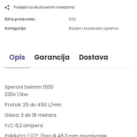
Podijeli na društvenim mrežama
Šifra proizvoda:
5112
Kategorija:
Bazeni i bazenska oprema
Opis
Garancija
Dostava
Speroni Swimm 1500
230v 1.1kw
Protok: 25 do 450 L/min
Glava: 3 do 18 metara
FLC: 6,2 ampera
Priključci: 1 1/2″ (bsp ili 48,3 mm zavarivanje