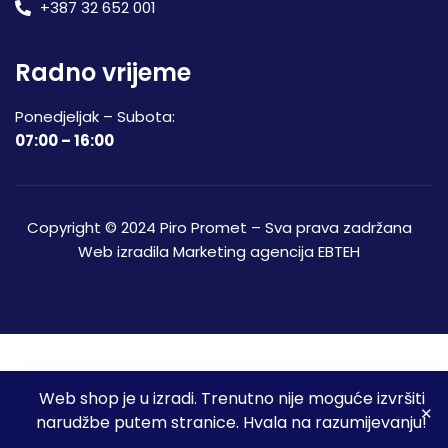
+387 32 652 001
Radno vrijeme
Ponedjeljak – Subota:
07:00 – 16:00
Copyright © 2024 Piro Promet – Sva prava zadržana
Web izradila
Marketing agencija EBTEH
Web shop je u izradi. Trenutno nije moguće izvršiti
3
narudžbe putem stranice. Hvala na razumijevanju!
Početna
Shop
Spremljeni proizvodi
Moj račun