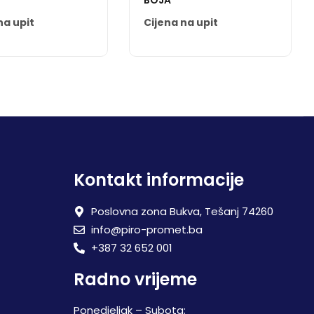
BOJA
na upit
Cijena na upit
Kontakt informacije
Poslovna zona Bukva, Tešanj 74260
info@piro-promet.ba
+387 32 652 001
Radno vrijeme
Ponedjeljak – Subota: