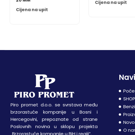
20 MM
Cijena na upit
Cijena na upit
Navi
Poče
SHO
Piro promet d.o.o. se svrstava među
Benz
brzorastuće kompanije u Bosni i
Proiz
Hercegovini, prepoznate od strane
Novo
Poslovnih novina u sklopu projekta
O n
„Brzorastuće kompanije u BiH i regiji“.