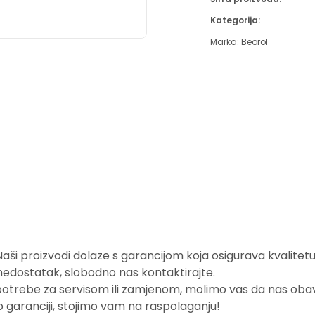
Kategorija:
Marka:
Beorol
i proizvodi dolaze s garancijom koja osigurava kvalitetu i
nedostatak, slobodno nas kontaktirajte.
potrebe za servisom ili zamjenom, molimo vas da nas obavi
o garanciji, stojimo vam na raspolaganju!