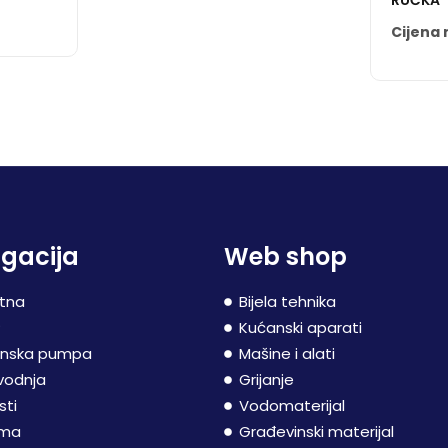
RUČKA
Cijena 
gacija
Web shop
tna
Bijela tehnika
P
Kućanski aparati
inska pumpa
Mašine i alati
vodnja
Grijanje
sti
Vodomaterijal
ama
Građevinski materijal