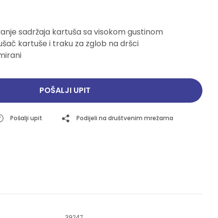
Pogledajte ponudu
Pogledajte ponudu
ivanje sadržaja kartuša sa visokom gustinom
šač kartuše i traku za zglob na dršci
mirani
POŠALJI UPIT
Pošalji upit
Podijeli na društvenim mrežama
39247