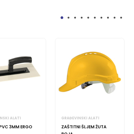
NSKI ALATI
GRAĐEVINSKI ALATI
 PVC 3MM ERGO
ZAŠTITNI ŠLJEM ŽUTA