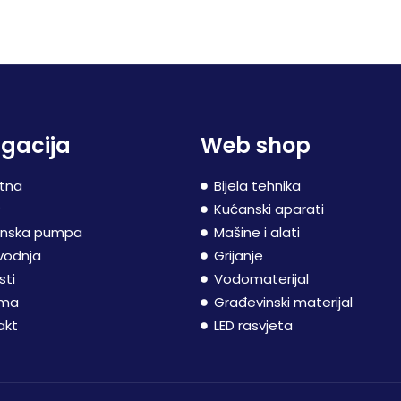
gacija
Web shop
tna
Bijela tehnika
P
Kućanski aparati
inska pumpa
Mašine i alati
vodnja
Grijanje
sti
Vodomaterijal
ama
Građevinski materijal
akt
LED rasvjeta