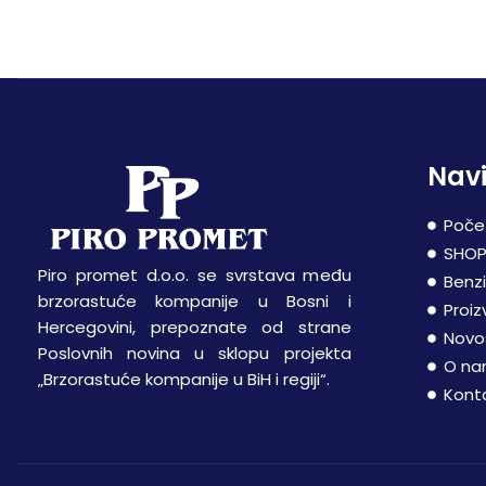
Navi
Poče
SHO
Piro promet d.o.o. se svrstava među
Benz
brzorastuće kompanije u Bosni i
Proiz
Hercegovini, prepoznate od strane
Novo
Poslovnih novina u sklopu projekta
O n
„Brzorastuće kompanije u BiH i regiji“.
Kont