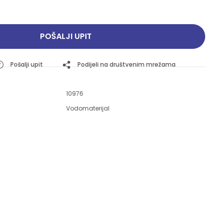
Pogledajte ponudu
Pogledajte ponudu
POŠALJI UPIT
Pošalji upit
Podijeli na društvenim mrežama
10976
Vodomaterijal