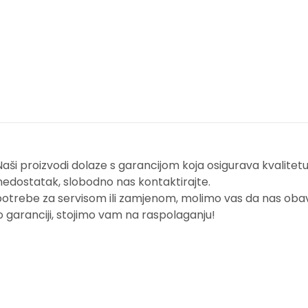
i proizvodi dolaze s garancijom koja osigurava kvalitetu i
nedostatak, slobodno nas kontaktirajte.
potrebe za servisom ili zamjenom, molimo vas da nas obavi
o garanciji, stojimo vam na raspolaganju!