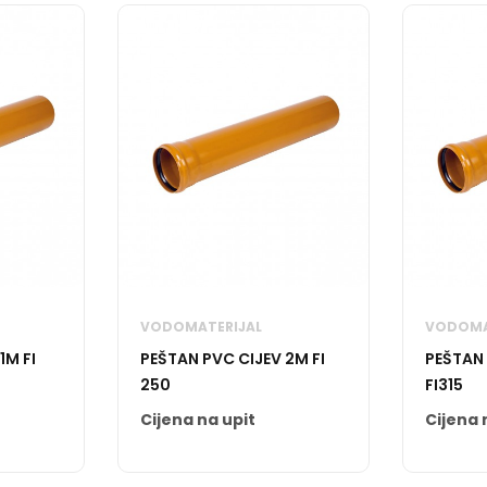
VODOMATERIJAL
VODOMA
1M FI
PEŠTAN PVC CIJEV 2M FI
PEŠTAN
250
FI315
Cijena na upit
Cijena 