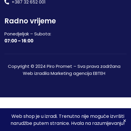
+387 32 652 001
Radno vrijeme
Ponedjeljak – Subota:
07:00 – 16:00
Copyright © 2024 Piro Promet – Sva prava zadržana
Web izradila
Marketing agencija EBTEH
Web shop je u izradi. Trenutno nije moguće izvršiti
3
narudžbe putem stranice. Hvala na razumijevanju!
Početna
Shop
Spremljeni proizvodi
Moj račun