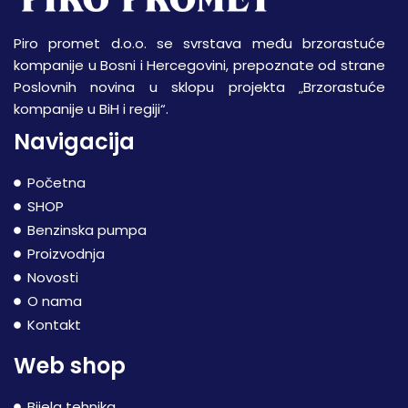
Piro promet d.o.o. se svrstava među brzorastuće
kompanije u Bosni i Hercegovini, prepoznate od strane
Poslovnih novina u sklopu projekta „Brzorastuće
kompanije u BiH i regiji“.
Navigacija
Početna
SHOP
Benzinska pumpa
Proizvodnja
Novosti
O nama
Kontakt
Web shop
Bijela tehnika