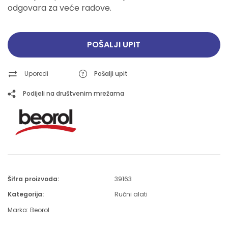
odgovara za veće radove.
POŠALJI UPIT
Uporedi
Pošalji upit
Podijeli na društvenim mrežama
Šifra proizvoda:
39163
Kategorija:
Ručni alati
Marka:
Beorol