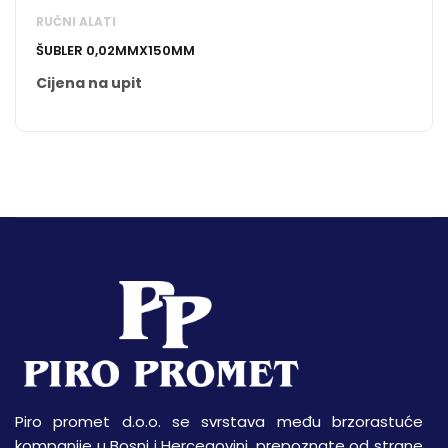
RUČNI ALATI
ŠUBLER 0,02MMX150MM
Cijena na upit
Piro promet d.o.o. se svrstava među brzorastuće
kompanije u Bosni i Hercegovini, prepoznate od strane