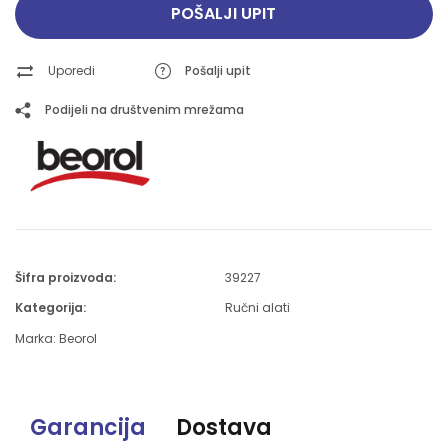
POŠALJI UPIT
Uporedi
Pošalji upit
Podijeli na društvenim mrežama
Šifra proizvoda:
39227
Kategorija:
Ručni alati
Marka:
Beorol
Garancija
Dostava