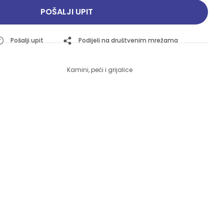
Pogledajte ponudu
Pogledajte ponudu
POŠALJI UPIT
Pošalji upit
Podijeli na društvenim mrežama
Kamini, peći i grijalice