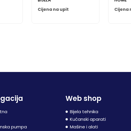
BIJELA
HOME
Cijena na upit
Cijena 
gacija
Web shop
tna
Bijela tehnika
P
Kućanski aparati
inska pumpa
Mašine i alati