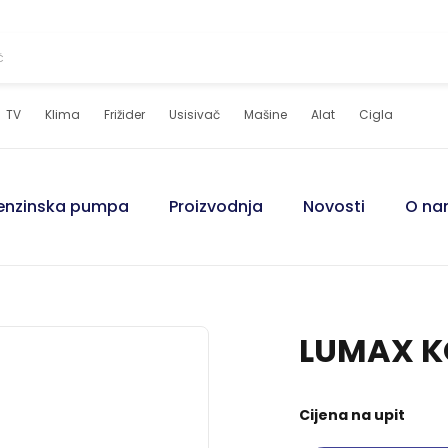
Č
TV
Klima
Frižider
Usisivač
Mašine
Alat
Cigla
enzinska pumpa
Proizvodnja
Novosti
O n
Bušilice
Bušilice
Brusilice
Brusilice
LUMAX K
Pogledajte ponudu
Pogledajte ponudu
Pogledajte ponudu
Pogledajte ponudu
Cijena na upit
Građevinski alati
Građevinski alati
Keramičarski alati
Keramičarski alati