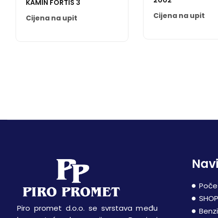
2002
KAMIN FORTIS 3
Cijena na upit
Cijena na upit
Navi
Poče
SHO
Piro promet d.o.o. se svrstava među
Benz