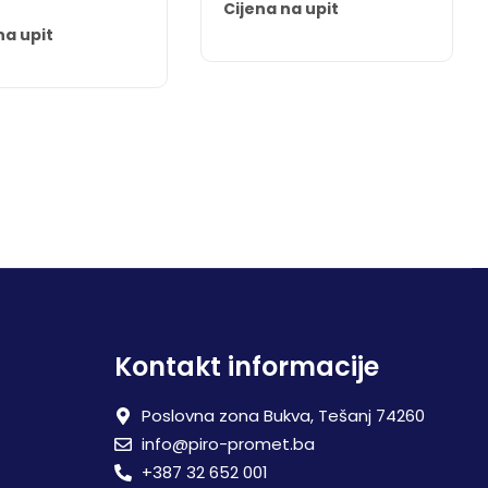
Cijena na upit
na upit
Kontakt informacije
Poslovna zona Bukva, Tešanj 74260
info@piro-promet.ba
+387 32 652 001