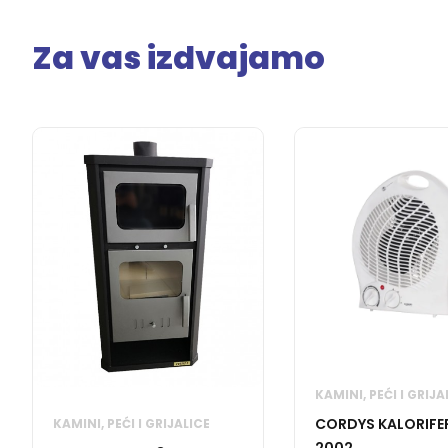
Za vas izdvajamo
KAMINI, PEĆI I GRIJA
CORDYS KALORIFE
KAMINI, PEĆI I GRIJALICE