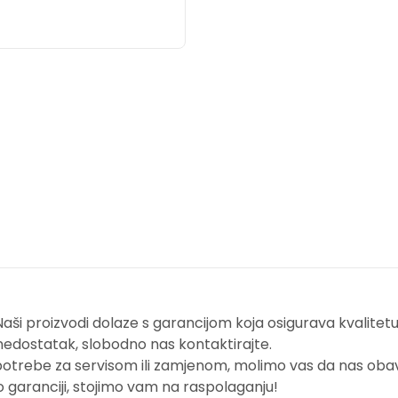
i proizvodi dolaze s garancijom koja osigurava kvalitetu i
nedostatak, slobodno nas kontaktirajte.
potrebe za servisom ili zamjenom, molimo vas da nas obavi
o garanciji, stojimo vam na raspolaganju!