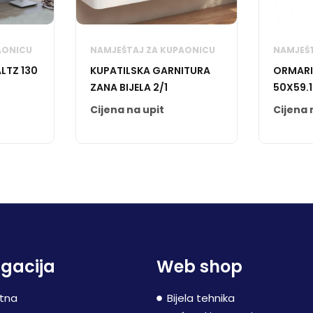
AONICU
NAMJEŠTAJ ZA KUPAONICU
NAMJEŠT
LTZ 130
KUPATILSKA GARNITURA
ORMARI
ZANA BIJELA 2/1
50X59.1
REKORD
Cijena na upit
Cijena 
gacija
Web shop
tna
Bijela tehnika