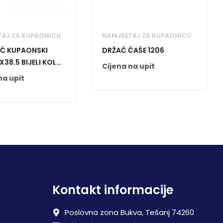
AJ ZA KUPAONICU
NAMJEŠTAJ ZA KUPAONICU
Ć KUPAONSKI
DRŽAČ ČAŠE 1206
X38.5 BIJELI KOLO
Cijena na upit
na upit
Kontakt informacije
Poslovna zona Bukva, Tešanj 74260