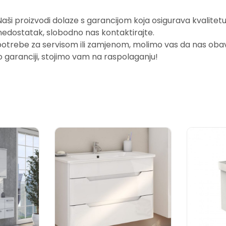
i proizvodi dolaze s garancijom koja osigurava kvalitetu i
nedostatak, slobodno nas kontaktirajte.
potrebe za servisom ili zamjenom, molimo vas da nas obavi
o garanciji, stojimo vam na raspolaganju!