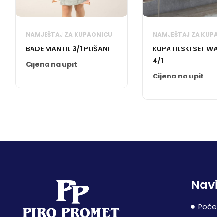
NAMJEŠTAJ ZA KUPAONICU
NAMJEŠTAJ ZA KUP
BADE MANTIL 3/1 PLIŠANI
KUPATILSKI SET WA
4/1
Cijena na upit
Cijena na upit
Navi
Poče