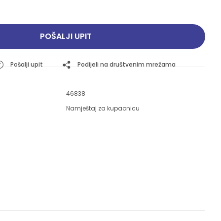
Pogledajte ponudu
Pogledajte ponudu
POŠALJI UPIT
Pošalji upit
Podijeli na društvenim mrežama
46838
Namještaj za kupaonicu