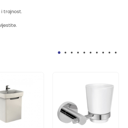
 trajnost.
jestite.