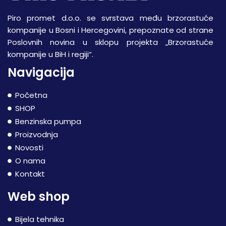
Piro promet d.o.o. se svrstava među brzorastuće
kompanije u Bosni i Hercegovini, prepoznate od strane
Poslovnih novina u sklopu projekta „Brzorastuće
kompanije u BiH i regiji“.
Navigacija
Početna
SHOP
Benzinska pumpa
Proizvodnja
Novosti
O nama
Kontakt
Web shop
Bijela tehnika