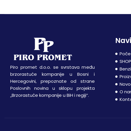
Navi
Poče
SHO
Piro promet d.o.o. se svrstava među
Benz
brzorastuće kompanije u Bosni i
Proiz
Hercegovini, prepoznate od strane
Novo
Poslovnih novina u sklopu projekta
O n
„Brzorastuće kompanije u BiH i regiji“.
Kont