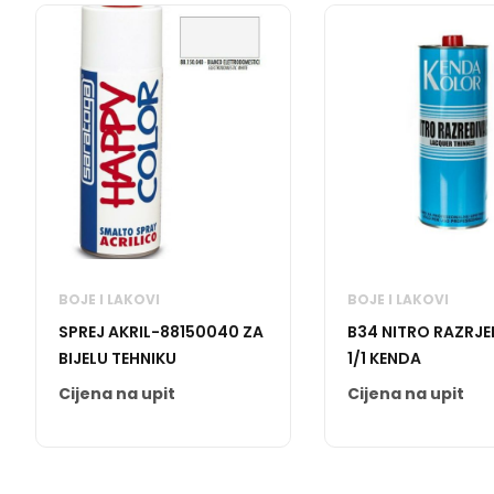
BOJE I LAKOVI
BOJE I LAKOVI
SPREJ AKRIL-88150040 ZA
B34 NITRO RAZRJ
BIJELU TEHNIKU
1/1 KENDA
Cijena na upit
Cijena na upit