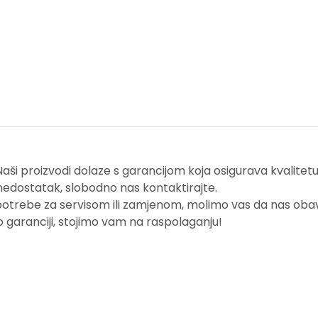
i proizvodi dolaze s garancijom koja osigurava kvalitetu i
nedostatak, slobodno nas kontaktirajte.
potrebe za servisom ili zamjenom, molimo vas da nas obavi
o garanciji, stojimo vam na raspolaganju!