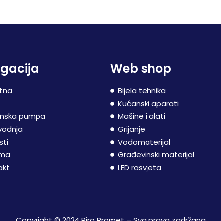
gacija
Web shop
tna
Bijela tehnika
P
Kućanski aparati
inska pumpa
Mašine i alati
vodnja
Grijanje
sti
Vodomaterijal
ama
Građevinski materijal
akt
LED rasvjeta
Copyright © 2024 Piro Promet – Sva prava zadržana