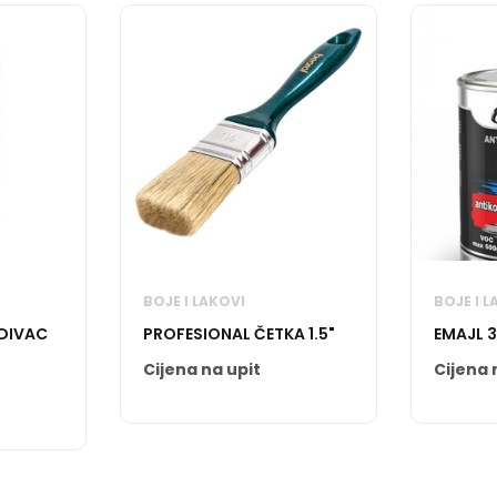
BOJE I LAKOVI
BOJE I L
EDIVAC
PROFESIONAL ČETKA 1.5"
EMAJL 3
Cijena na upit
Cijena 