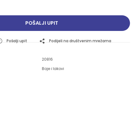
Pogledajte ponudu
Pogledajte ponudu
POŠALJI UPIT
Pošalji upit
Podijeli na društvenim mrežama
20816
Boje i lakovi