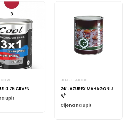
AKOVI
BOJE I LAKOVI
U1 0.75 CRVENI
GK LAZUREX MAHAGONIJ
5/1
na upit
Cijena na upit