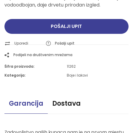
vodoodbojan, daje drvetu prirodan izgled.
POŠALJI UPIT
Uporedi
Pošalji upit
Podijeli na društvenim mrežama
Šifra proizvoda:
11262
Kategorija:
Boje i lakovi
Garancija
Dostava
Zadovoljstvo naših kupaca nam je na prvom mjestu.