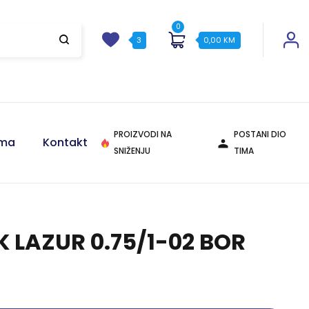
0
3
0,00
KM
PROIZVODI NA
POSTANI DIO
ama
Kontakt
SNIŽENJU
TIMA
Agregati
Agregati
 LAZUR 0.75/1-02 BOR
Pogledajte ponudu
Pogledajte ponudu
Molerski alati i pribor
Molerski alati i pribor