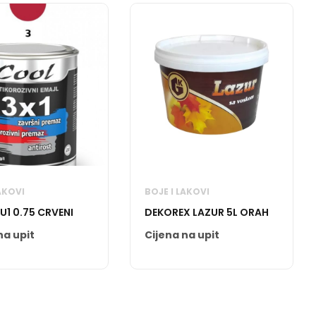
AKOVI
BOJE I LAKOVI
U1 0.75 CRVENI
DEKOREX LAZUR 5L ORAH
na upit
Cijena na upit