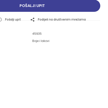
Pogledajte ponudu
Pogledajte ponudu
POŠALJI UPIT
Pošalji upit
Podijeli na društvenim mrežama
45935
Boje i lakovi