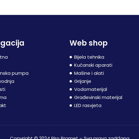
gacija
Web shop
tna
Bijela tehnika
P
Kućanski aparati
inska pumpa
Mašine i alati
vodnja
Grijanje
sti
Vodomaterijal
ama
Građevinski materijal
akt
LED rasvjeta
Copyright © 2024 Piro Promet – Sva prava zadržana