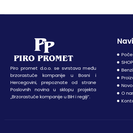
Navi
Poče
SHO
Piro promet d.o.o. se svrstava među
Benz
brzorastuće kompanije u Bosni i
Proiz
Hercegovini, prepoznate od strane
Novo
Poslovnih novina u sklopu projekta
O n
„Brzorastuće kompanije u BiH i regiji“.
Kont