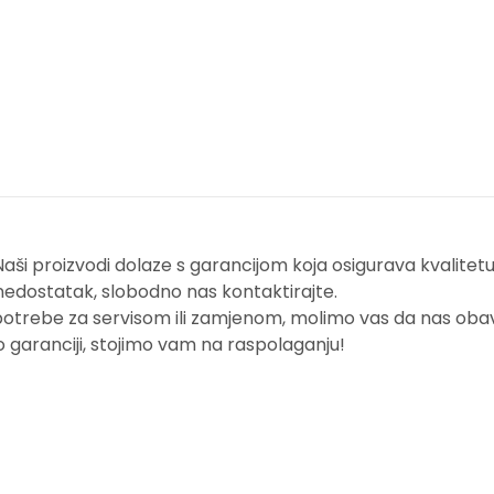
i proizvodi dolaze s garancijom koja osigurava kvalitetu i
nedostatak, slobodno nas kontaktirajte.
potrebe za servisom ili zamjenom, molimo vas da nas obavi
o garanciji, stojimo vam na raspolaganju!