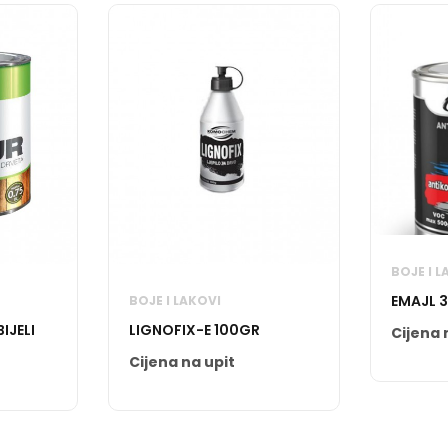
BOJE I L
EMAJL 3
BOJE I LAKOVI
IJELI
LIGNOFIX-E 100GR
Cijena 
Cijena na upit