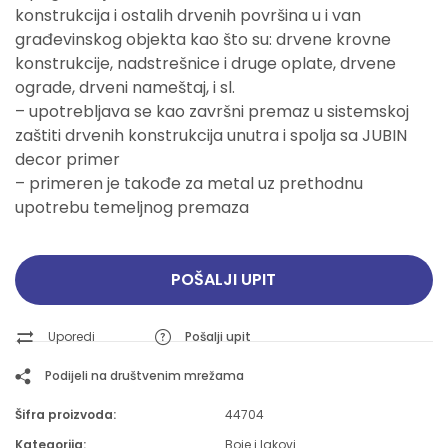
konstrukcija i ostalih drvenih površina u i van
građevinskog objekta kao što su: drvene krovne
konstrukcije, nadstrešnice i druge oplate, drvene
ograde, drveni nameštaj, i sl.
– upotrebljava se kao završni premaz u sistemskoj
zaštiti drvenih konstrukcija unutra i spolja sa JUBIN
decor primer
– primeren je takođe za metal uz prethodnu
upotrebu temeljnog premaza
POŠALJI UPIT
Uporedi
Pošalji upit
Podijeli na društvenim mrežama
Šifra proizvoda:
44704
Kategorija:
Boje i lakovi