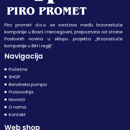
Piro promet d.o.o. se svrstava među brzorastuće
kompanije u Bosni i Hercegovini, prepoznate od strane
Poslovnih novina u sklopu projekta „Brzorastuće
kompanije u BiH i regiji“.
Navigacija
Početna
SHOP
Benzinska pumpa
Proizvodnja
Novosti
O nama
Kontakt
Web shop