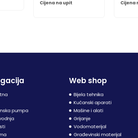
Cijena na upit
Cijena 
gacija
Web shop
tna
Bijela tehnika
P
Kućanski aparati
inska pumpa
Mašine i alati
vodnja
Grijanje
sti
Vodomaterijal
ama
Građevinski materijal