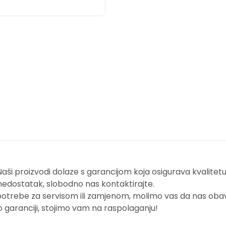
i proizvodi dolaze s garancijom koja osigurava kvalitetu i
nedostatak, slobodno nas kontaktirajte.
potrebe za servisom ili zamjenom, molimo vas da nas obavi
o garanciji, stojimo vam na raspolaganju!