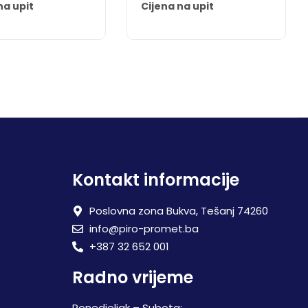
na upit
Cijena na upit
Kontakt informacije
Poslovna zona Bukva, Tešanj 74260
info@piro-promet.ba
+387 32 652 001
Radno vrijeme
Ponedjeljak – Subota: