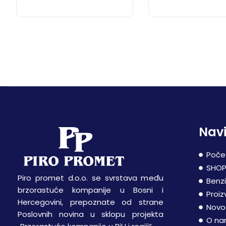
Navi
Poče
SHO
Piro promet d.o.o. se svrstava među
Benz
brzorastuće kompanije u Bosni i
Proiz
Hercegovini, prepoznate od strane
Novo
Poslovnih novina u sklopu projekta
O n