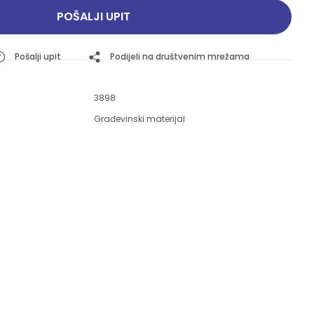
Pogledajte ponudu
Pogledajte ponudu
POŠALJI UPIT
Pošalji upit
Podijeli na društvenim mrežama
3898
Građevinski materijal