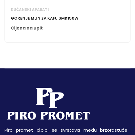
KUĆANSKI APARATI
GORENJE MLIN ZA KAFU SMK150W
Cijena na upit
Piro promet d.o.o. se svrstava među brzorastuće