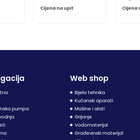
Cijena na upit
Cijena 
gacija
Web shop
tna
Bijela tehnika
P
Kućanski aparati
inska pumpa
Mašine i alati
vodnja
Grijanje
sti
Vodomaterijal
ama
Građevinski materijal