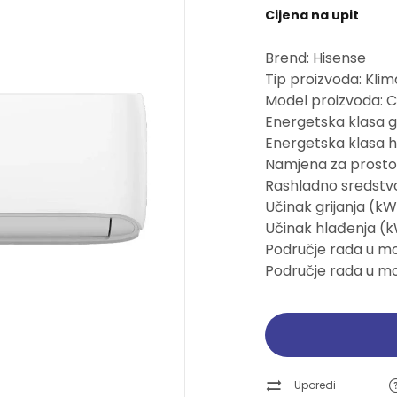
Cijena na upit
Pogledajte ponudu
Pogledajte ponudu
Pogledajte ponudu
Pogledajte ponudu
Brend: Hisense
Ručni alati
Ručni alati
Brusne trake i ploče
Brusne trake i ploče
Tip proizvoda: Klim
Model proizvoda: 
Pogledajte ponudu
Pogledajte ponudu
Pogledajte ponudu
Pogledajte ponudu
Energetska klasa gr
Energetska klasa h
Namjena za prosto
Rashladno sredstvo
Učinak grijanja (kW)
Učinak hlađenja (k
Područje rada u mo
Područje rada u m
Uporedi