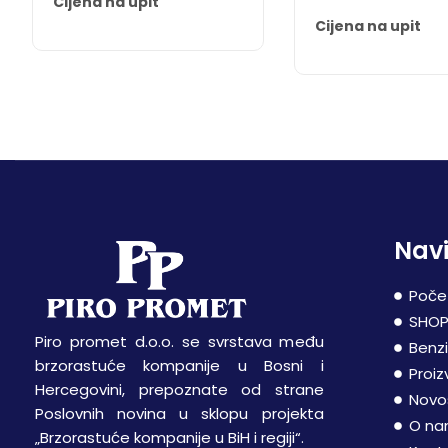
Cijena na upit
Cijena na upit
Navi
Poče
SHO
Piro promet d.o.o. se svrstava među
Benz
brzorastuće kompanije u Bosni i
Proiz
Hercegovini, prepoznate od strane
Novo
Poslovnih novina u sklopu projekta
O n
„Brzorastuće kompanije u BiH i regiji“.