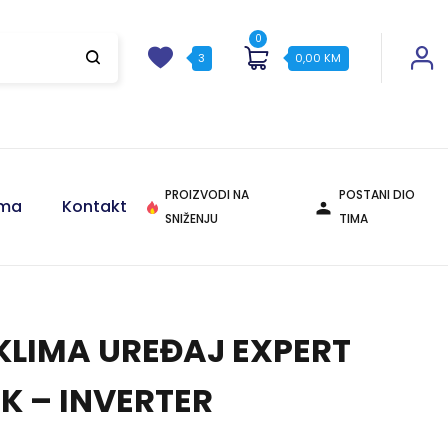
0
3
0,00
KM
PROIZVODI NA
POSTANI DIO
ama
Kontakt
SNIŽENJU
TIMA
Agregati
Agregati
KLIMA UREĐAJ EXPERT
Pogledajte ponudu
Pogledajte ponudu
K – INVERTER
Molerski alati i pribor
Molerski alati i pribor