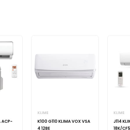
KLIME
KLIME
A ACP-
K100 G110 KLIMA VOX VSA
J114 KL
4 12BE
18K/CF