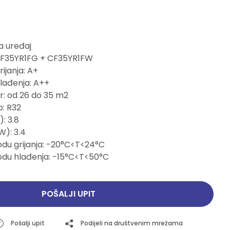
Pogledajte ponudu
Pogledajte ponudu
a uređaj
CF35YR1FG + CF35YR1FW
ijanja: A+
lađenja: A++
r: od 26 do 35 m2
: R32
: 3.8
W): 3.4
du grijanja: -20°C<T<24°C
odu hlađenja: -15°C<T<50°C
POŠALJI UPIT
Pošalji upit
Podijeli na društvenim mrežama