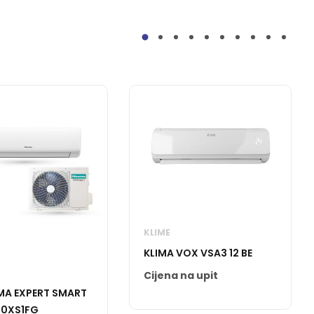
KLIME
KLIMA VOX VSA3 12 BE
Cijena na upit
IMA EXPERT SMART
50XS1FG