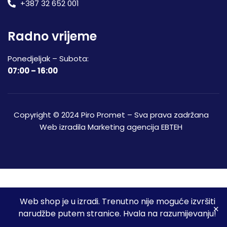
+387 32 652 001
Radno vrijeme
Ponedjeljak – Subota:
07:00 – 16:00
Copyright © 2024 Piro Promet – Sva prava zadržana
Web izradila
Marketing agencija EBTEH
Web shop je u izradi. Trenutno nije moguće izvršiti
3
narudžbe putem stranice. Hvala na razumijevanju!
Početna
Shop
Spremljeni proizvodi
Moj račun