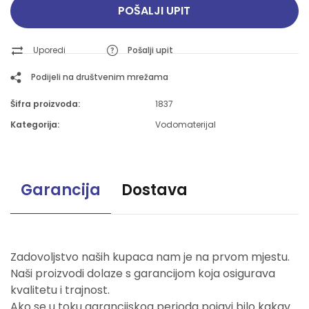
POŠALJI UPIT
Uporedi
Pošalji upit
Podijeli na društvenim mrežama
Šifra proizvoda:
1837
Kategorija:
Vodomaterijal
Garancija
Dostava
Zadovoljstvo naših kupaca nam je na prvom mjestu.
Naši proizvodi dolaze s garancijom koja osigurava
kvalitetu i trajnost.
Ako se u toku garancijskog perioda pojavi bilo kakav