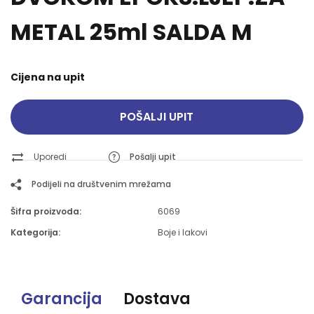
METAL 25ml SALDA M
Cijena na upit
POŠALJI UPIT
Uporedi
Pošalji upit
Podijeli na društvenim mrežama
Šifra proizvoda:
6069
Kategorija:
Boje i lakovi
Garancija
Dostava