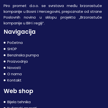
Piro promet d.o.o. se svrstava među brzorastuće
kompanije u Bosni i Hercegovini, prepoznate od strane
Poslovnih novina u sklopu projekta „Brzorastuće
kompanije u BiH i regiji“.
Navigacija
Početna
SHOP
Benzinska pumpa
Proizvodnja
Novosti
O nama
Kontakt
Web shop
Bijela tehnika