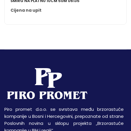
ŠMIRG NA PLATNU 10CM 50M 06135
Cijena na upit
Piro promet d.o.o. se svrstava među brzorastuće
kompanije u Bosni i Hercegovini, prepoznate od strane
Poslovnih novina u sklopu projekta „Brzorastuće
kompanije u BiH i regiji“.