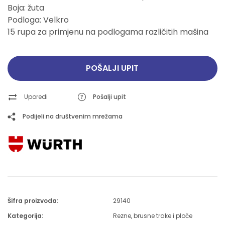
Boja: žuta
Podloga: Velkro
15 rupa za primjenu na podlogama različitih mašina
POŠALJI UPIT
Uporedi
Pošalji upit
Podijeli na društvenim mrežama
Šifra proizvoda:
29140
Kategorija:
Rezne, brusne trake i ploče